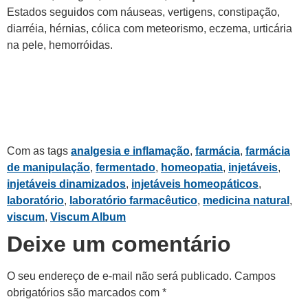
Estados seguidos com náuseas, vertigens, constipação,
diarréia, hérnias, cólica com meteorismo, eczema, urticária
na pele, hemorróidas.
Com as tags
analgesia e inflamação
,
farmácia
,
farmácia
de manipulação
,
fermentado
,
homeopatia
,
injetáveis
,
injetáveis dinamizados
,
injetáveis homeopáticos
,
laboratório
,
laboratório farmacêutico
,
medicina natural
,
viscum
,
Viscum Album
Deixe um comentário
O seu endereço de e-mail não será publicado.
Campos
obrigatórios são marcados com
*