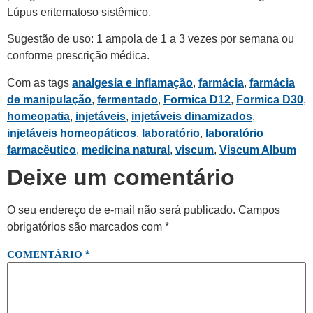
Lúpus eritematoso sistêmico.
Sugestão de uso: 1 ampola de 1 a 3 vezes por semana ou
conforme prescrição médica.
Com as tags
analgesia e inflamação
,
farmácia
,
farmácia
de manipulação
,
fermentado
,
Formica D12
,
Formica D30
,
homeopatia
,
injetáveis
,
injetáveis dinamizados
,
injetáveis homeopáticos
,
laboratório
,
laboratório
farmacêutico
,
medicina natural
,
viscum
,
Viscum Album
Deixe um comentário
O seu endereço de e-mail não será publicado.
Campos
obrigatórios são marcados com
*
*
COMENTÁRIO