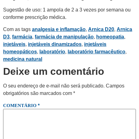
Sugestão de uso: 1 ampola de 2 a 3 vezes por semana ou
conforme prescrição médica.
Com as tags
analgesia e inflamação
,
Arnica D20
,
Arnica
D3
,
farmácia
,
farmácia de manipulação
,
homeopatia
,
injetáveis
,
injetáveis dinamizados
,
injetáveis
homeopáticos
,
laboratório
,
laboratório farmacêutico
,
medicina natural
Deixe um comentário
O seu endereço de e-mail não será publicado.
Campos
obrigatórios são marcados com
*
*
COMENTÁRIO