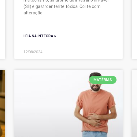
meteorismo, síndrome do intestino irritável
(SII) e gastroenterite tóxica. Colite com
alteração
LEIA NA ÍNTEGRA »
12/08/2024
MATÉRIAS