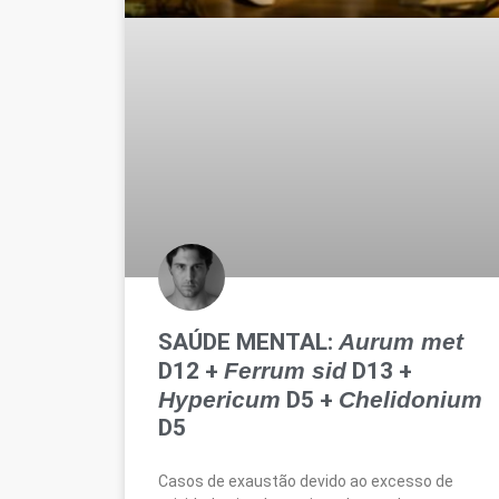
SAÚDE MENTAL:
Aurum met
D12 +
Ferrum sid
D13 +
Hypericum
D5 +
Chelidonium
D5
Casos de exaustão devido ao excesso de