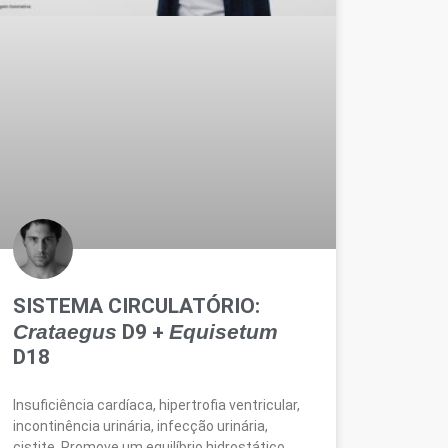
SISTEMA CIRCULATÓRIO:
Crataegus
D9 +
Equisetum
D18
Insuficiência cardíaca, hipertrofia ventricular,
incontinência urinária, infecção urinária,
cistite. Promove um equilíbrio hidrostático,