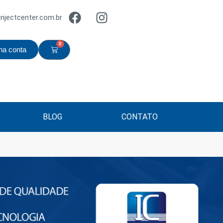
njectcenter.com.br
0
ha conta
BLOG
CONTATO